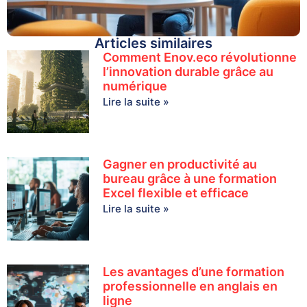
Articles similaires
Comment Enov.eco révolutionne
l’innovation durable grâce au
numérique
Lire la suite »
Gagner en productivité au
bureau grâce à une formation
Excel flexible et efficace
Lire la suite »
Les avantages d’une formation
professionnelle en anglais en
ligne